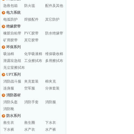
急救包箱
防火毯
配件及其他
电力系统
电弧防护
焊接配件
其它防护
绝缘胶带
橡胶自粘带
PVC胶带
防水绝缘带
矿用胶带
其它胶带
环保系列
吸油棉
化学吸液棉
维保吸收棉
泄露应急组
工业擦拭布
多用擦拭布
无尘室擦拭布
UPT系列
消防战斗服
夹克套装
棉夹克
连身服
空军服
分体套装
消防器材
消防头盔
消防手套
消防服
消防靴
防水系列
救生衣
救生圈
下水衣
下水裤
水产衣
水产裤