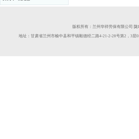
版权所有：兰州华祥劳保有限公司
陇I
地址：甘肃省兰州市榆中县和平镇毅德经二路4-21-2-28号第2，3层028室