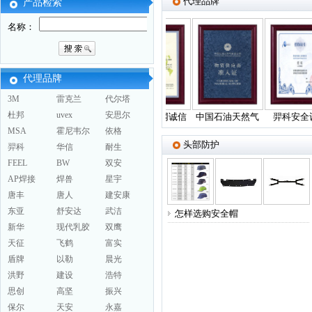
代理品牌
产品检索
名称：
代理品牌
3M
雷克兰
代尔塔
杜邦
uvex
安思尔
防护
台州市伟民劳保
国际招标网诚信
中国石油天然气
羿科安全设备
制...
认...
集...
（上...
MSA
霍尼韦尔
依格
头部防护
羿科
华信
耐生
FEEL
BW
双安
AP焊接
焊兽
星宇
唐丰
唐人
建安康
东亚
舒安达
武洁
怎样选购安全帽
新华
现代乳胶
双鹰
天征
飞鹤
富实
盾牌
以勒
晨光
洪野
建设
浩特
思创
高坚
振兴
保尔
天安
永嘉