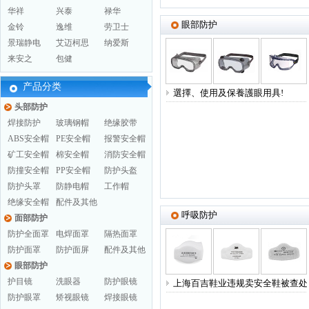
华祥
兴泰
禄华
眼部防护
金铃
逸维
劳卫士
景瑞静电
艾迈柯思
纳爱斯
来安之
包健
产品分类
選擇、使用及保養護眼用具!
头部防护
焊接防护
玻璃钢帽
绝缘胶带
ABS安全帽
PE安全帽
报警安全帽
矿工安全帽
棉安全帽
消防安全帽
防撞安全帽
PP安全帽
防护头盔
防护头罩
防静电帽
工作帽
绝缘安全帽
配件及其他
呼吸防护
面部防护
防护全面罩
电焊面罩
隔热面罩
防护面罩
防护面屏
配件及其他
眼部防护
护目镜
洗眼器
防护眼镜
上海百吉鞋业违规卖安全鞋被查处
防护眼罩
矫视眼镜
焊接眼镜