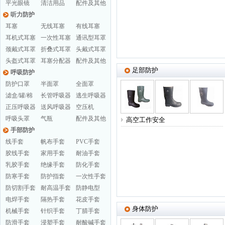
平光眼镜
清洁用品
配件及其他
听力防护
耳塞
无线耳塞
有线耳塞
耳机式耳塞
一次性耳塞
通讯型耳罩
颈戴式耳罩
折叠式耳罩
头戴式耳罩
头盔式耳罩
耳塞分配器
配件及其他
足部防护
呼吸防护
防护口罩
半面罩
全面罩
滤盒/罐/棉
长管呼吸器
逃生呼吸器
正压呼吸器
送风呼吸器
空压机
呼吸头罩
气瓶
配件及其他
高空工作安全
手部防护
线手套
帆布手套
PVC手套
胶线手套
家用手套
耐油手套
乳胶手套
绝缘手套
防化手套
防寒手套
防护指套
一次性手套
防切割手套
耐高温手套
防静电型
电焊手套
隔热手套
花皮手套
身体防护
机械手套
针织手套
丁腈手套
防滑手套
浸塑手套
耐酸碱手套