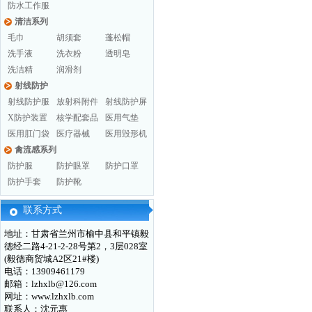
防水工作服
清洁系列
毛巾
胡须套
蓬松帽
洗手液
洗衣粉
透明皂
洗洁精
润滑剂
射线防护
射线防护服
放射科附件
射线防护屏
X防护装置
核学配套品
医用气垫
医用肛门袋
医疗器械
医用毁形机
禽流感系列
防护服
防护眼罩
防护口罩
防护手套
防护靴
联系方式
地址：甘肃省兰州市榆中县和平镇毅
德经二路4-21-2-28号第2，3层028室
(毅德商贸城A2区21#楼)
电话：13909461179
邮箱：lzhxlb@126.com
网址：www.lzhxlb.com
联系人：沈元惠