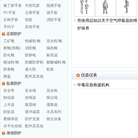
氯丁胶手套
天然乳胶
阻燃手套
PU手套
点塑手套
绒手套
石棉手套
指套
消防手套
劳保用品知识关于空气呼吸器的维
手闷子
其他手套
护保养
足部防护
工矿靴
绝缘鞋/靴
安全鞋/靴
胶靴(雨靴)
消防靴
隔热靴
防化靴
防静电
耐高温
耐油鞋/靴
防砸防穿刺
耐酸碱鞋/靴
防寒靴
避火鞋
鞋套
仪器仪表
脚盖
配件及其他
坠落防护
中毒应急救援机构
安全带
安全绳
安全钩
制动器
抓绳器
限位绳
上升器
吸震绳
缓降器
防坠器
缓冲减震
吊具系列
爬梯系统
防护支架
救生设备
水平生命线
配件及其他
身体防护