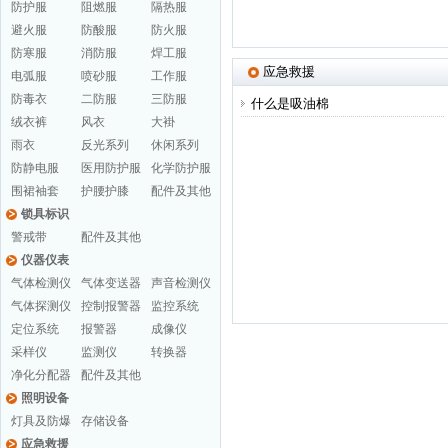
防护服
阻燃服
隔热服
避火服
防酸服
防火服
防寒服
消防服
焊工服
应急救援
电弧服
喷砂服
工作服
防毒衣
二防服
三防服
什么是吸油棉
绒衣裤
风衣
大褂
雨衣
反光系列
休闲系列
防静电服
医用防护服
化学防护服
围裙袖套
护腰护膝
配件及其他
锁具标识
警戒带
配件及其他
仪器仪表
气体检测仪
气体变送器
声音检测仪
气体探测仪
控制报警器
监控系统
定位系统
报警器
成像仪
采样仪
监测仪
转换器
净化分配器
配件及其他
照明设备
灯具及防爆
存储设备
应急救援