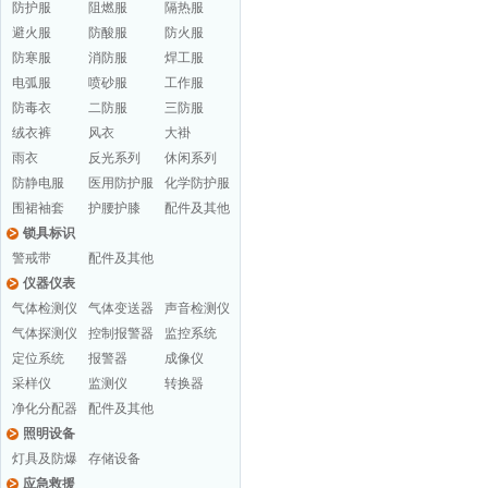
防护服
阻燃服
隔热服
避火服
防酸服
防火服
防寒服
消防服
焊工服
电弧服
喷砂服
工作服
防毒衣
二防服
三防服
绒衣裤
风衣
大褂
雨衣
反光系列
休闲系列
防静电服
医用防护服
化学防护服
围裙袖套
护腰护膝
配件及其他
锁具标识
警戒带
配件及其他
仪器仪表
气体检测仪
气体变送器
声音检测仪
气体探测仪
控制报警器
监控系统
定位系统
报警器
成像仪
采样仪
监测仪
转换器
净化分配器
配件及其他
照明设备
灯具及防爆
存储设备
应急救援