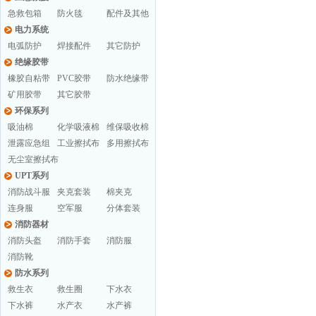
急救包箱
防火毯
配件及其他
电力系统
电弧防护
焊接配件
其它防护
绝缘胶带
橡胶自粘带
PVC胶带
防水绝缘带
矿用胶带
其它胶带
环保系列
吸油棉
化学吸液棉
维保吸收棉
泄露应急组
工业擦拭布
多用擦拭布
无尘室擦拭布
UPT系列
消防战斗服
夹克套装
棉夹克
连身服
空军服
分体套装
消防器材
消防头盔
消防手套
消防服
消防靴
防水系列
救生衣
救生圈
下水衣
下水裤
水产衣
水产裤