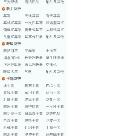
平光眼镜
清洁用品
配件及其他
听力防护
耳塞
无线耳塞
有线耳塞
耳机式耳塞
一次性耳塞
通讯型耳罩
颈戴式耳罩
折叠式耳罩
头戴式耳罩
头盔式耳罩
耳塞分配器
配件及其他
呼吸防护
防护口罩
半面罩
全面罩
滤盒/罐/棉
长管呼吸器
逃生呼吸器
正压呼吸器
送风呼吸器
空压机
呼吸头罩
气瓶
配件及其他
手部防护
线手套
帆布手套
PVC手套
胶线手套
家用手套
耐油手套
乳胶手套
绝缘手套
防化手套
防寒手套
防护指套
一次性手套
防切割手套
耐高温手套
防静电型
电焊手套
隔热手套
花皮手套
机械手套
针织手套
丁腈手套
防滑手套
浸塑手套
耐酸碱手套