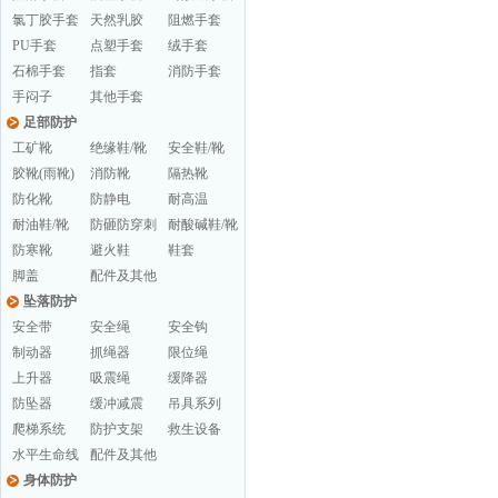
氯丁胶手套
天然乳胶
阻燃手套
PU手套
点塑手套
绒手套
石棉手套
指套
消防手套
手闷子
其他手套
足部防护
工矿靴
绝缘鞋/靴
安全鞋/靴
胶靴(雨靴)
消防靴
隔热靴
防化靴
防静电
耐高温
耐油鞋/靴
防砸防穿刺
耐酸碱鞋/靴
防寒靴
避火鞋
鞋套
脚盖
配件及其他
坠落防护
安全带
安全绳
安全钩
制动器
抓绳器
限位绳
上升器
吸震绳
缓降器
防坠器
缓冲减震
吊具系列
爬梯系统
防护支架
救生设备
水平生命线
配件及其他
身体防护