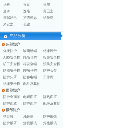
华祥
兴泰
禄华
金铃
逸维
劳卫士
景瑞静电
艾迈柯思
纳爱斯
来安之
包健
产品分类
头部防护
焊接防护
玻璃钢帽
绝缘胶带
ABS安全帽
PE安全帽
报警安全帽
矿工安全帽
棉安全帽
消防安全帽
防撞安全帽
PP安全帽
防护头盔
防护头罩
防静电帽
工作帽
绝缘安全帽
配件及其他
面部防护
防护全面罩
电焊面罩
隔热面罩
防护面罩
防护面屏
配件及其他
眼部防护
护目镜
洗眼器
防护眼镜
防护眼罩
矫视眼镜
焊接眼镜