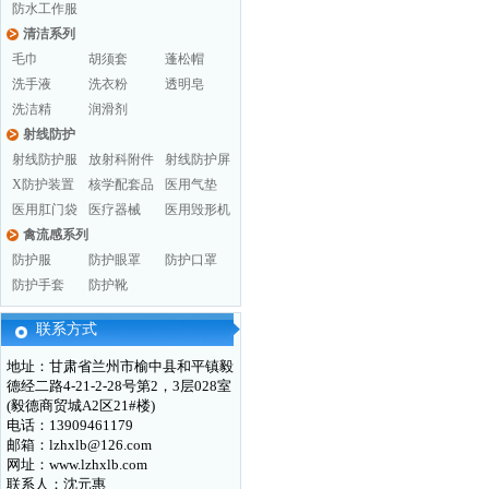
防水工作服
清洁系列
毛巾
胡须套
蓬松帽
洗手液
洗衣粉
透明皂
洗洁精
润滑剂
射线防护
射线防护服
放射科附件
射线防护屏
X防护装置
核学配套品
医用气垫
医用肛门袋
医疗器械
医用毁形机
禽流感系列
防护服
防护眼罩
防护口罩
防护手套
防护靴
联系方式
地址：甘肃省兰州市榆中县和平镇毅
德经二路4-21-2-28号第2，3层028室
(毅德商贸城A2区21#楼)
电话：13909461179
邮箱：lzhxlb@126.com
网址：www.lzhxlb.com
联系人：沈元惠