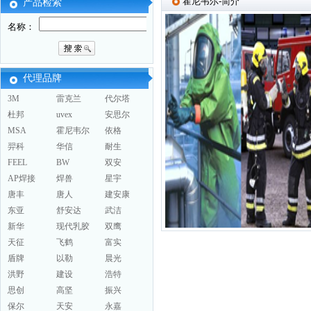
霍尼韦尔-简介
产品检索
名称：
代理品牌
3M
雷克兰
代尔塔
杜邦
uvex
安思尔
MSA
霍尼韦尔
依格
羿科
华信
耐生
FEEL
BW
双安
AP焊接
焊兽
星宇
唐丰
唐人
建安康
东亚
舒安达
武洁
新华
现代乳胶
双鹰
天征
飞鹤
富实
盾牌
以勒
晨光
洪野
建设
浩特
思创
高坚
振兴
保尔
天安
永嘉