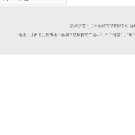
版权所有：兰州华祥劳保有限公司
陇I
地址：甘肃省兰州市榆中县和平镇毅德经二路4-21-2-28号第2，3层028室